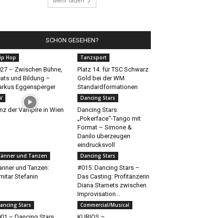
Mehr laden
SCHON GESEHEN?
ip Hop
Tanzsport
27 – Zwischen Bühne,
Platz 14. für TSC Schwarz
ats und Bildung –
Gold bei der WM
rkus Eggensperger
Standardformationen
V
Dancing Stars
nz der Vampire in Wien
Dancing Stars:
„Pokerface“-Tango mit
Format – Simone &
Danilo überzeugen
eindrucksvoll
änner und Tanzen
Dancing Stars
nner und Tanzen:
#015: Dancing Stars –
mitar Stefanin
Das Casting: Profitänzerin
Diana Starnets zwischen
Improvisation...
ancing Stars
Commercial/Musical
01 – Dancing Stars
KURIOS –