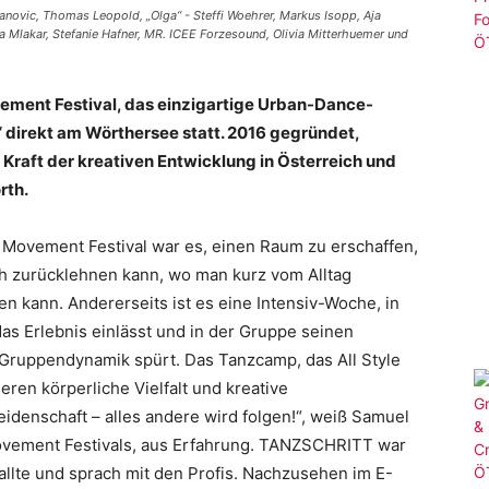
novic, Thomas Leopold, „Olga“ - Steffi Woehrer, Markus Isopp, Aja
a Mlakar, Stefanie Hafner, MR. ICEE Forzesound, Olivia Mitterhuemer und
vement Festival, das einzigartige Urban-Dance-
 direkt am Wörthersee statt. 2016 gegründet,
Kraft der kreativen Entwicklung in Österreich
und
rth.
 Movement Festival war es, einen Raum zu erschaffen,
ich zurücklehnen kann, wo man kurz vom Alltag
n kann. Andererseits ist es eine Intensiv-Woche, in
as Erlebnis einlässt und in der Gruppe seinen
e Gruppendynamik spürt. Das Tanzcamp, das All Style
ren körperliche Vielfalt und kreative
eidenschaft – alles andere wird folgen!“, weiß Samuel
Movement Festivals, aus Erfahrung. TANZSCHRITT war
Ballte und sprach mit den Profis. Nachzusehen im E-