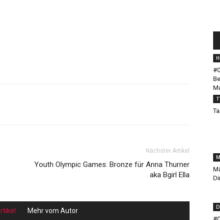
H
#0
Be
Ma
T
Ta
Nächster Artikel
M
Youth Olympic Games: Bronze für Anna Thurner
Mä
aka Bgirl Ella
Di
D
tikel
Mehr vom Autor
#0