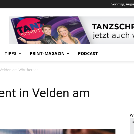
Sonntag, Augus
Werbung
TIPPS
PRINT-MAGAZIN
PODCAST
Velden am Wörthersee
nt in Velden am
W