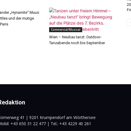
20
Fr
ander „Hynamite“ Muus:
ttles und der mutige
 Paris
Commercial/Musical
Wien – Neubau tanzt: Outdoor-
Tanzabende noch bis September
Redaktion
Römerweg 41 | 9201 Krumpendorf am Wörthersee
obil: +43 650 31 22 477 | Tel.: +43 4229 40 261