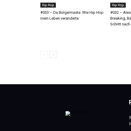
Hip Hop
Hip Hop
#033 – Da Bürgermasta: Wie Hip Hop
#032 – Alex
mein Leben veränderte
Breaking, Ba
Schritt nach
M