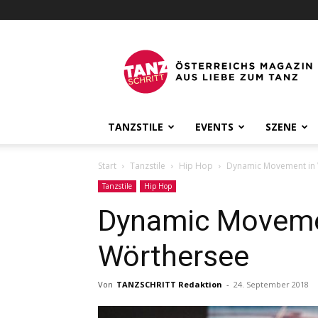
Österreichs
Tanzmagazin
Tanzschritt
TANZSTILE
EVENTS
SZENE
Start
Tanzstile
Hip Hop
Dynamic Movement in 
Tanzstile
Hip Hop
Dynamic Moveme
Wörthersee
Von
TANZSCHRITT Redaktion
-
24. September 2018