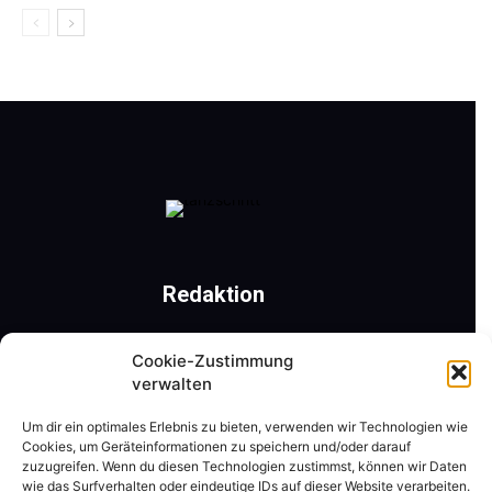
Redaktion
Römerweg 41 | 9201 Krumpendorf am Wörthersee
Cookie-Zustimmung
Mobil: +43 650 31 22 477 | Tel.: +43 4229 40 261
verwalten
ZVR-Nr.: 311525795
Um dir ein optimales Erlebnis zu bieten, verwenden wir Technologien wie
Cookies, um Geräteinformationen zu speichern und/oder darauf
Kontaktieren Sie uns:
redaktion@tanzschritt.at
zuzugreifen. Wenn du diesen Technologien zustimmst, können wir Daten
wie das Surfverhalten oder eindeutige IDs auf dieser Website verarbeiten.