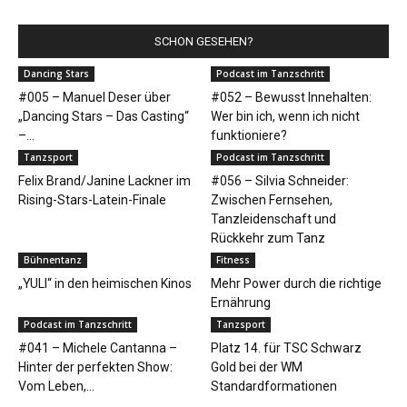
SCHON GESEHEN?
Dancing Stars
Podcast im Tanzschritt
#005 – Manuel Deser über
#052 – Bewusst Innehalten:
„Dancing Stars – Das Casting“
Wer bin ich, wenn ich nicht
–...
funktioniere?
Tanzsport
Podcast im Tanzschritt
Felix Brand/Janine Lackner im
#056 – Silvia Schneider:
Rising-Stars-Latein-Finale
Zwischen Fernsehen,
Tanzleidenschaft und
Rückkehr zum Tanz
Bühnentanz
Fitness
„YULI“ in den heimischen Kinos
Mehr Power durch die richtige
Ernährung
Podcast im Tanzschritt
Tanzsport
#041 – Michele Cantanna –
Platz 14. für TSC Schwarz
Hinter der perfekten Show:
Gold bei der WM
Vom Leben,...
Standardformationen