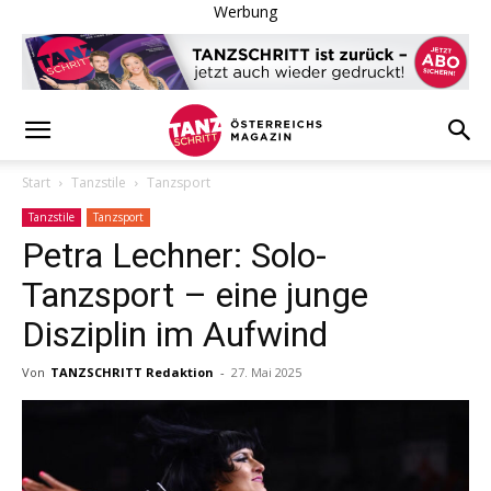
Werbung
Start
Tanzstile
Tanzsport
Tanzstile
Tanzsport
Petra Lechner: Solo-
Tanzsport – eine junge
Disziplin im Aufwind
Von
TANZSCHRITT Redaktion
-
27. Mai 2025