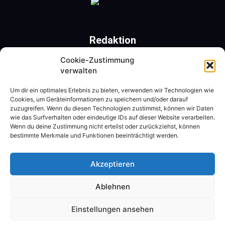
Redaktion
Cookie-Zustimmung
Römerweg 41 | 9201 Krumpendorf am Wörthersee
verwalten
Mobil: +43 650 31 22 477 | Tel.: +43 4229 40 261
Um dir ein optimales Erlebnis zu bieten, verwenden wir Technologien wie
ZVR-Nr.: 311525795
Cookies, um Geräteinformationen zu speichern und/oder darauf
zuzugreifen. Wenn du diesen Technologien zustimmst, können wir Daten
Kontaktieren Sie uns:
redaktion@tanzschritt.at
wie das Surfverhalten oder eindeutige IDs auf dieser Website verarbeiten.
Wenn du deine Zustimmung nicht erteilst oder zurückziehst, können
bestimmte Merkmale und Funktionen beeinträchtigt werden.
Folgen Sie uns
Akzeptieren
Ablehnen
Einstellungen ansehen
© 2026 by
www.tanzschritt.at
| Mit Herzblut von
renegrafik.at