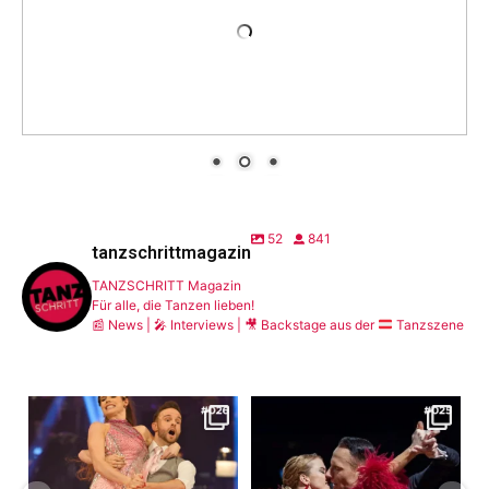
52
841
tanzschrittmagazin
TANZSCHRITT Magazin
Für alle, die Tanzen lieben!
📰
News |
🎤
Interviews |
🎥
Backstage aus der
Tanzszene
Vom Tiroler Tanzkurs bis zur
„Tanzen ist für mich pure
Primetime im ORF:
...
Emotion.“ – Catharina
...
20
0
16
0