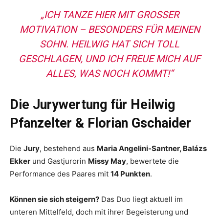
„ICH TANZE HIER MIT GROSSER M
OTIVATION – BESONDERS FÜR MEINEN S
OHN. HEILWIG HAT SICH TOLL G
ESCHLAGEN, UND ICH FREUE MICH AUF A
LLES, WAS NOCH KOMMT!“
Die Jurywertung für Heilwig
Pfanzelter & Florian Gschaider
Die
Jury
, bestehend aus
Maria Angelini-Santner, Balázs
Ekker
und Gastjurorin
Missy May
, bewertete die
Performance des Paares mit
14 Punkten
.
Können sie sich steigern?
Das Duo liegt aktuell im
unteren Mittelfeld, doch mit ihrer Begeisterung und