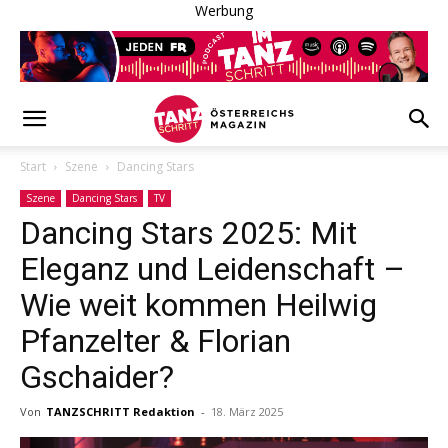
Werbung
Start
Szene
Dancing Stars
Szene
Dancing Stars
TV
Dancing Stars 2025: Mit
Eleganz und Leidenschaft –
Wie weit kommen Heilwig
Pfanzelter & Florian
Gschaider?
Von
TANZSCHRITT Redaktion
-
18. März 2025