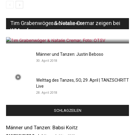
Tim Grabenwöger & Natalie Cremar zeigen bei
SCHON GESEHEN?
WM auf
TANZSCHRITT Redaktion
-
20. Oktober 2019
0
Männer und Tanzen: Justin Beboso
30. April 2018
Welttag des Tanzes, SO, 29. April | TANZSCHRITT
Live
28. April 2018
SCHLAGZEILEN
Männer und Tanzen: Babsi Koitz