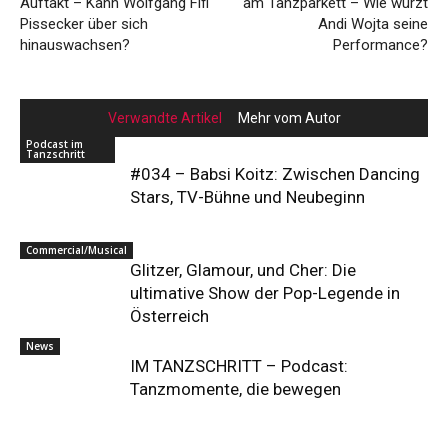
Auftakt – Kann Wolfgang Fifi
am Tanzparkett – Wie würzt
Pissecker über sich
Andi Wojta seine
hinauswachsen?
Performance?
Verwandte Artikel
Mehr vom Autor
Podcast im
Tanzschritt
#034 – Babsi Koitz: Zwischen Dancing
Stars, TV-Bühne und Neubeginn
Commercial/Musical
Glitzer, Glamour, und Cher: Die
ultimative Show der Pop-Legende in
Österreich
News
IM TANZSCHRITT – Podcast:
Tanzmomente, die bewegen