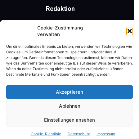
Redaktion
Römerweg 41 | 9201 Krumpendorf am Wörthersee
Cookie-Zustimmung
Mobil: +43 650 31 22 477 | Tel.: +43 4229 40 261
verwalten
ZVR-Nr.: 311525795
Um dir ein optimales Erlebnis zu bieten, verwenden wir Technologien wie
Cookies, um Geräteinformationen zu speichern und/oder darauf
Kontaktieren Sie uns:
redaktion@tanzschritt.at
zuzugreifen. Wenn du diesen Technologien zustimmst, können wir Daten
wie das Surfverhalten oder eindeutige IDs auf dieser Website verarbeiten.
Wenn du deine Zustimmung nicht erteilst oder zurückziehst, können
bestimmte Merkmale und Funktionen beeinträchtigt werden.
Folgen Sie uns
Akzeptieren
Ablehnen
Einstellungen ansehen
© 2026 by
www.tanzschritt.at
| Mit Herzblut von
renegrafik.at
Cookie-Richtlinie
Datenschutz
Impressum
Kontakt
Datenschutz
Impressum
Über uns
Newsletter