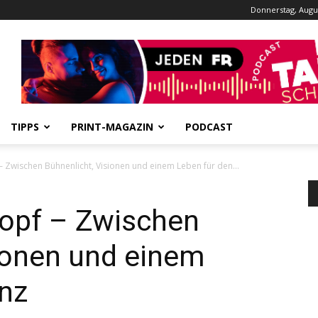
Donnerstag, Augus
Werbung
TIPPS
PRINT-MAGAZIN
PODCAST
– Zwischen Bühnenlicht, Visionen und einem Leben für den...
ropf – Zwischen
ionen und einem
anz