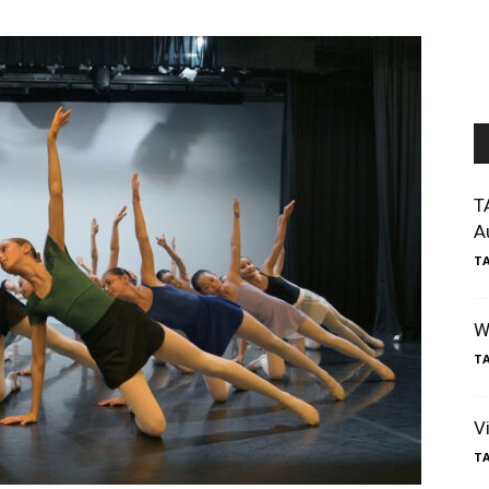
T
A
T
W
T
V
T