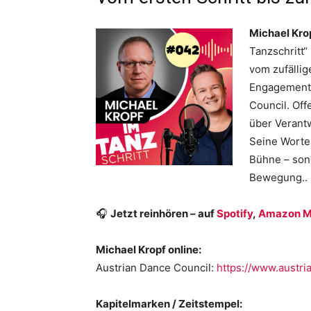
Michael Kro
Tanzschritt“
vom zufällig
Engagements 
Council. Off
über Verant
Seine Worte 
Bühne – sond
Bewegung..
🎧
Jetzt reinhören – auf
Spotify
,
Amazon M
Michael Kropf online:
Austrian Dance Council:
⁠https://www.austri
Kapitelmarken / Zeitstempel: