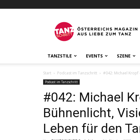
Österreichs
Tanzmagazin
Tanzschritt
TANZSTILE
EVENTS
SZENE
Start
Podcast im Tanzschritt
#042: Michael Kropf 
Podcast im Tanzschritt
#042: Michael K
Bühnenlicht, Vis
Leben für den T