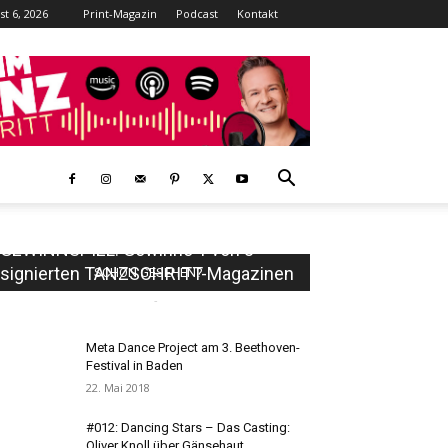
t 6, 2026
Print-Magazin
Podcast
Kontakt
GEWINNSPIEL: Gewinne 1 von 3
signierten TANZSCHRITT-Magazinen
SCHON GESEHEN?
TANZSCHRITT Redaktion
-
1. Juni 2025
0
Meta Dance Project am 3. Beethoven-
Festival in Baden
22. Mai 2018
#012: Dancing Stars – Das Casting:
Oliver Knoll über Gänsehaut,