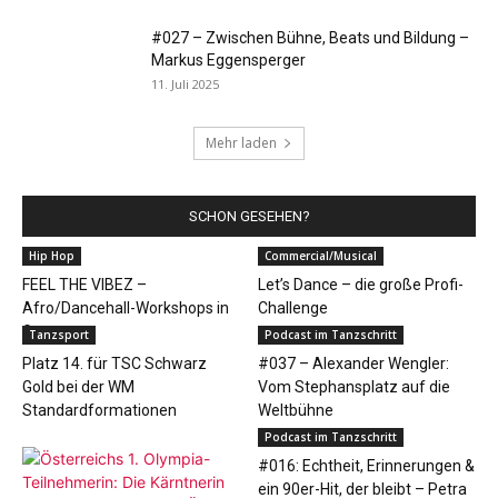
#027 – Zwischen Bühne, Beats und Bildung –
Markus Eggensperger
11. Juli 2025
Mehr laden
SCHON GESEHEN?
Hip Hop
Commercial/Musical
FEEL THE VIBEZ –
Let’s Dance – die große Profi-
Afro/Dancehall-Workshops in
Challenge
Graz
Tanzsport
Podcast im Tanzschritt
Platz 14. für TSC Schwarz
#037 – Alexander Wengler:
Gold bei der WM
Vom Stephansplatz auf die
Standardformationen
Weltbühne
Podcast im Tanzschritt
#016: Echtheit, Erinnerungen &
ein 90er-Hit, der bleibt – Petra