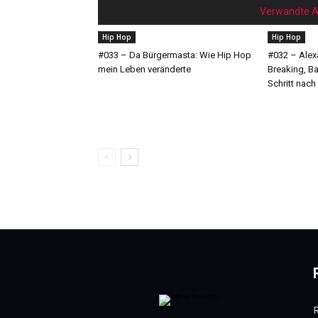
Verwandte Ar
Hip Hop
Hip Hop
#033 – Da Bürgermasta: Wie Hip Hop
#032 – Alex
mein Leben veränderte
Breaking, Ba
Schritt nach