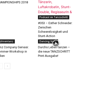
HAMPIONSHIPS 2018
Podcast im Tanzschritt
#053 – Esther Schneider:
Zwischen
Schwerelosigkeit und
Stunt-Action
ühnentanz
Dancing Stars
nz Company Gervasi:
Durchs Leben tanzen –
ommer-Workshop in
die neue TANZSCHRITT
alien
Print-Ausgabe!