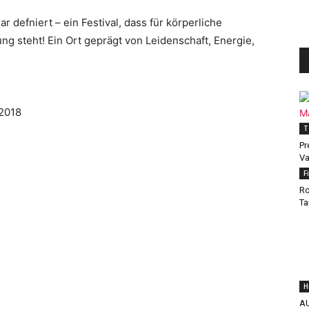
 defniert – ein Festival, dass für körperliche
ung steht! Ein Ort geprägt von Leidenschaft, Energie,
.2018
T
Pr
Va
F
Ro
Ta
H
A