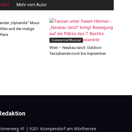
tikel
Mehr vom Autor
ander „Hynamite“ Muus:
ttles und der mutige
 Paris
Commercial/Musical
Wien – Neubau tanzt: Outdoor-
Tanzabende noch bis September
Redaktion
Römerweg 41 | 9201 Krumpendorf am Wörthersee