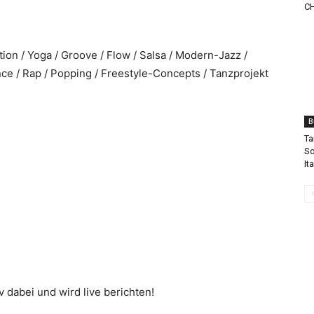
C
on / Yoga / Groove / Flow / Salsa / Modern-Jazz /
nce / Rap / Popping / Freestyle-Concepts / Tanzprojekt
B
Ta
S
It
v dabei und wird live berichten!