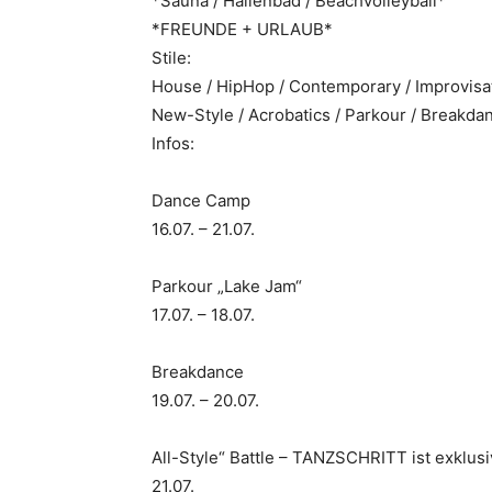
*Sauna / Hallenbad / Beachvolleyball*
*FREUNDE + URLAUB*
Stile:
House / HipHop / Contemporary / Improvisati
New-Style / Acrobatics / Parkour / Breakda
Infos:
Dance Camp
16.07. – 21.07.
Parkour „Lake Jam“
17.07. – 18.07.
Breakdance
19.07. – 20.07.
All-Style“ Battle – TANZSCHRITT ist exklusi
21.07.