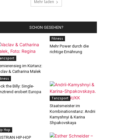
Mehr laden
SCHON GESEHEN?
Fitness
Mehr Power durch die
richtige Ernährung
anzsport
emierensieg im Kürtanz:
clav & Catharina Malek
itness
ck the Billy: Single-
nztrend erobert Europa
Tanzsport
Staatsmeister im
Kombinationstanz: Andrii
Kamyshnyi & Karina
Shpakovskaya
ip Hop
USTRIAN HIP-HOP