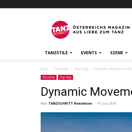
Österreichs
Tanzmagazin
Tanzschritt
TANZSTILE
EVENTS
SZENE
Start
Tanzstile
Hip Hop
Dynamic Movement Fes
Tanzstile
Hip Hop
Dynamic Movemen
Von
TANZSCHRITT Redaktion
-
19. Juni 2018