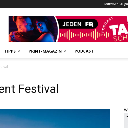
Mittwoch, Augus
Werbung
TIPPS
PRINT-MAGAZIN
PODCAST
tival
t Festival
W