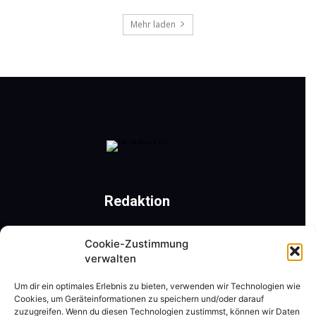
Mehr laden
Redaktion
Römerweg 41 | 9201 Krumpendorf am Wörthersee
Cookie-Zustimmung
Mobil: +43 650 31 22 477 | Tel.: +43 4229 40 261
verwalten
ZVR-Nr.: 311525795
Um dir ein optimales Erlebnis zu bieten, verwenden wir Technologien wie
Cookies, um Geräteinformationen zu speichern und/oder darauf
Kontaktieren Sie uns:
redaktion@tanzschritt.at
zuzugreifen. Wenn du diesen Technologien zustimmst, können wir Daten