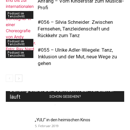
Anfang – Vom Kinderstar zum Musical-
Profi
Podcast im
Tanzschritt
#056 – Silvia Schneider: Zwischen
Fernsehen, Tanzleidenschaft und
Rückkehr zum Tanz
Podcast im
Tanzschritt
#055 – Ulrike Adler-Wiegele: Tanz,
Podcast im
Tanzschritt
Inklusion und der Mut, neue Wege zu
gehen
Dancing Stars: Der Countdown zur 16. Staffel
läuft
SCHON GESEHEN?
TANZSCHRITT Redaktion
-
7. März 2025
0
„YULI“ in den heimischen Kinos
5. Februar 2019