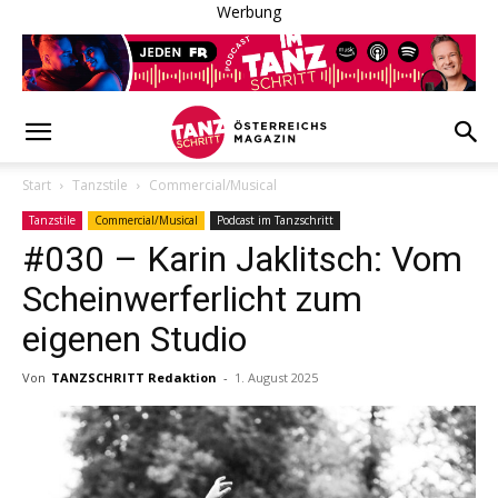
Werbung
Start
Tanzstile
Commercial/Musical
Tanzstile
Commercial/Musical
Podcast im Tanzschritt
#030 – Karin Jaklitsch: Vom
Scheinwerferlicht zum
eigenen Studio
Von
TANZSCHRITT Redaktion
-
1. August 2025