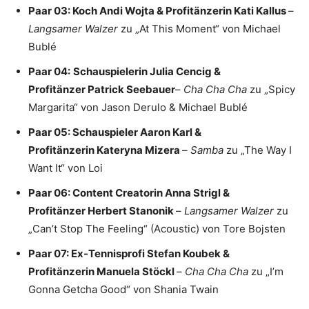
Paar 03: Koch Andi Wojta & Profitänzerin Kati Kallus
–
Langsamer Walzer
zu „At This Moment“ von Michael
Bublé
Paar 04:
Schauspielerin Julia Cencig &
Profitänzer Patrick Seebauer
–
Cha Cha Cha
zu „Spicy
Margarita“ von Jason Derulo & Michael Bublé
Paar 05: Schauspieler Aaron Karl &
Profitänzerin Kateryna Mizera
–
Samba
zu „The Way I
Want It“ von Loi
Paar 06: Content Creatorin Anna Strigl &
Profitänzer Herbert Stanonik
–
Langsamer Walzer
zu
„Can’t Stop The Feeling“ (Acoustic) von Tore Bojsten
Paar 07: Ex-Tennisprofi Stefan Koubek &
Profitänzerin Manuela Stöckl
–
Cha Cha Cha
zu „I’m
Gonna Getcha Good“ von Shania Twain