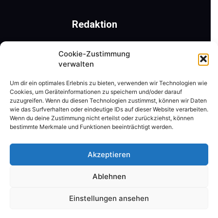
Redaktion
Römerweg 41 | 9201 Krumpendorf am Wörthersee
Cookie-Zustimmung
Mobil: +43 650 31 22 477 | Tel.: +43 4229 40 261
verwalten
ZVR-Nr.: 311525795
Um dir ein optimales Erlebnis zu bieten, verwenden wir Technologien wie
Cookies, um Geräteinformationen zu speichern und/oder darauf
Kontaktieren Sie uns:
redaktion@tanzschritt.at
zuzugreifen. Wenn du diesen Technologien zustimmst, können wir Daten
wie das Surfverhalten oder eindeutige IDs auf dieser Website verarbeiten.
Wenn du deine Zustimmung nicht erteilst oder zurückziehst, können
bestimmte Merkmale und Funktionen beeinträchtigt werden.
Folgen Sie uns
Akzeptieren
Ablehnen
Einstellungen ansehen
© 2026 by
www.tanzschritt.at
| Mit Herzblut von
renegrafik.at