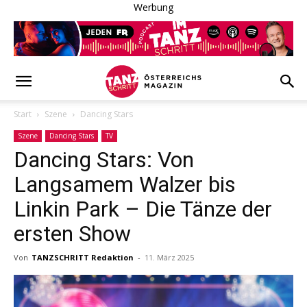
Werbung
Start
Szene
Dancing Stars
Szene
Dancing Stars
TV
Dancing Stars: Von
Langsamem Walzer bis
Linkin Park – Die Tänze der
ersten Show
Von
TANZSCHRITT Redaktion
-
11. März 2025