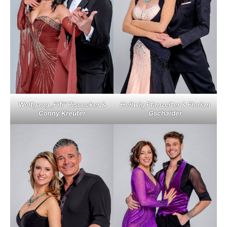
Wolfgang „Fifi“ Pissecker &
Heilwig Pfanzelter & Florian
Conny Kreuter
Gschaider