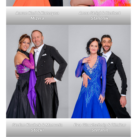
Aaron Karl & Kateryna
Anna Strigl & Herbert
Mizera
Stanonik
Stefan Koubek & Manuela
Eva Glawischnig & Dimitar
Stöckl
Stefanin